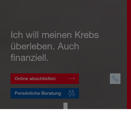
Ich will meinen Krebs
überleben. Auch
finanziell.
Online abschließen
Persönliche Beratung
Startseite
Vorsorge
Risikovorsorge
Krebsversicherung