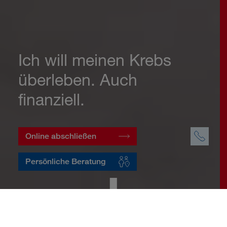
Ich will meinen Krebs
überleben. Auch
finanziell.
Online abschließen
Persönliche Beratung
Startseite
Vorsorge
Risikovorsorge
Krebsversicherung