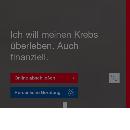
Ich will meinen Krebs
überleben. Auch
finanziell.
Online abschließen
Persönliche Beratung
Startseite
Vorsorge
Risikovorsorge
Krebsversicherung