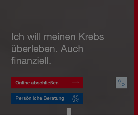
Ich will meinen Krebs
überleben. Auch
finanziell.
Online abschließen
Persönliche Beratung
Startseite
Vorsorge
Risikovorsorge
Krebsversicherung