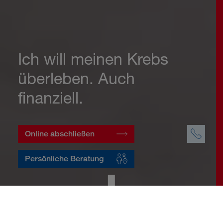
Ich will meinen Krebs
überleben. Auch
finanziell.
Online abschließen
Persönliche Beratung
Startseite
Vorsorge
Risikovorsorge
Krebsversicherung