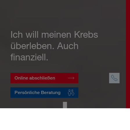
Ich will meinen Krebs
überleben. Auch
finanziell.
Online abschließen
Persönliche Beratung
Startseite
Vorsorge
Risikovorsorge
Krebsversicherung