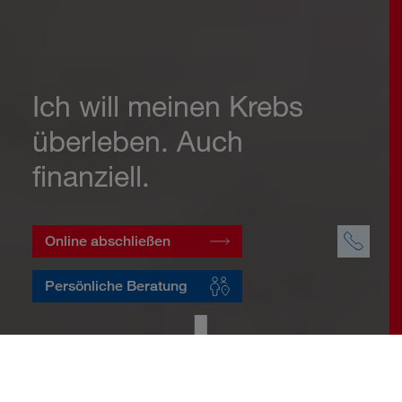
Ich will meinen Krebs
überleben. Auch
finanziell.
Online abschließen
Persönliche Beratung
Startseite
Vorsorge
Risikovorsorge
Krebsversicherung