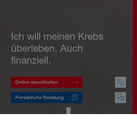
Ich will meinen Krebs
überleben. Auch
finanziell.
Online abschließen
Persönliche Beratung
Startseite
Vorsorge
Risikovorsorge
Krebsversicherung