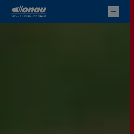
Sprungmarken
Springe direkt zu: