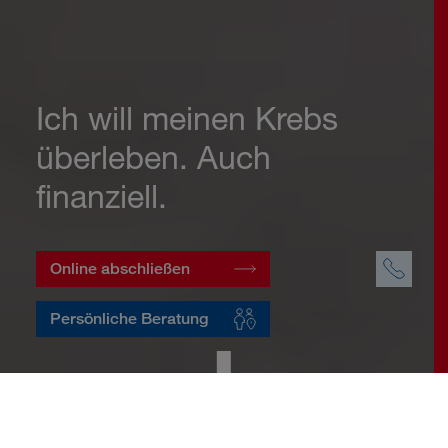
Ich will meinen Krebs
überleben. Auch
finanziell.
Online abschließen
Persönliche Beratung
Startseite
Vorsorge
Risikovorsorge
Krebsversicherung