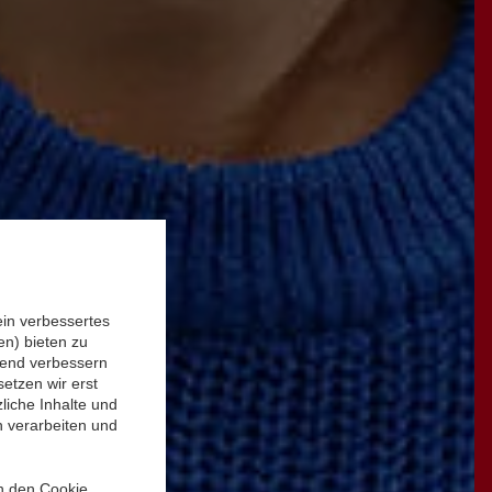
ein verbessertes
n) bieten zu
ufend verbessern
etzen wir erst
liche Inhalte und
n verarbeiten und
in den Cookie