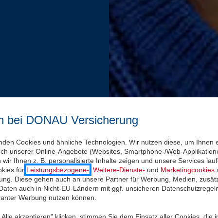
n bei DONAU Versicherung
nden Cookies und ähnliche Technologien. Wir nutzen diese, um Ihnen 
uch unserer Online-Angebote (Websites, Smartphone-/Web-Applikatione
wir Ihnen z. B. personalisierte Inhalte zeigen und unsere Services la
kies für
Leistungsbezogene-
,
Weitere-Dienste-
und
Marketingcookies
s
igung. Diese gehen auch an unsere Partner für Werbung, Medien, zusätz
 Daten auch in Nicht-EU-Ländern mit ggf. unsicheren Datenschutzregel
evanter Werbung nutzen können.
Alle akzeptieren" klicken, stimmen Sie dem Einsatz aller Cookies, die 