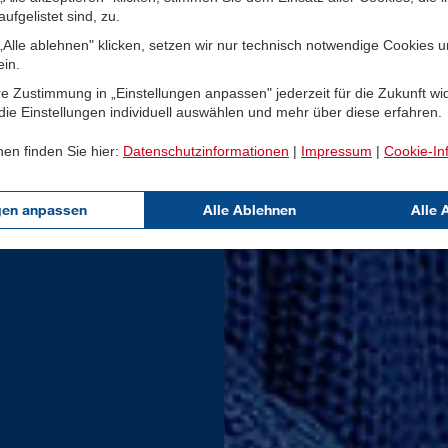
ufgelistet sind, zu.
Alle ablehnen" klicken, setzen wir nur technisch notwendige Cookies 
ein.
e Zustimmung in „Einstellungen anpassen" jederzeit für die Zukunft wi
ie Einstellungen individuell auswählen und mehr über diese erfahren.
nen finden Sie hier:
Datenschutzinformationen
|
Impressum
|
Cookie-In
gen anpassen
Alle Ablehnen
Alle 