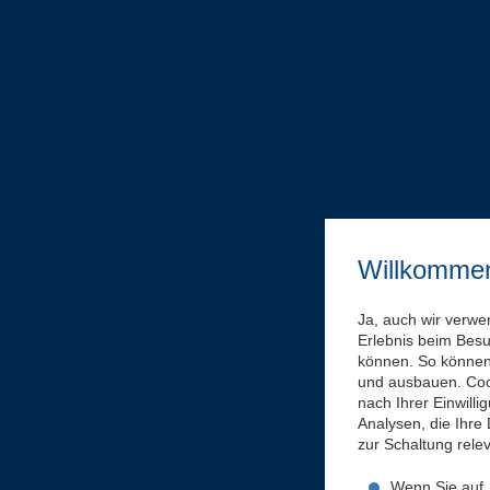
Willkomme
Ja, auch wir verwe
Erlebnis beim Bes
können. So können 
und ausbauen. Coo
nach Ihrer Einwill
Analysen, die Ihre
zur Schaltung rel
Wenn Sie auf „