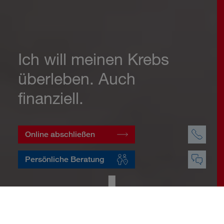
Ich will meinen Krebs
überleben. Auch
finanziell.
Online abschließen
Persönliche Beratung
Startseite
Vorsorge
Risikovorsorge
Krebsversicherung