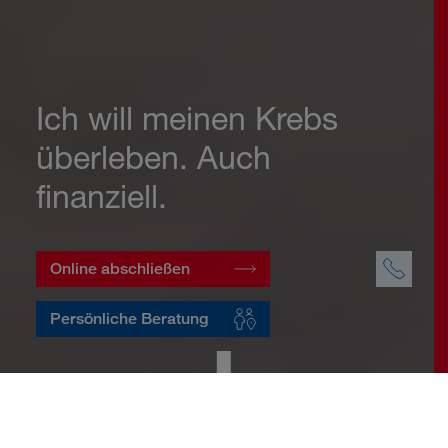
Ich will meinen Krebs
überleben. Auch
finanziell.
Online abschließen
Persönliche Beratung
Startseite
Vorsorge
Risikovorsorge
Krebsversicherung