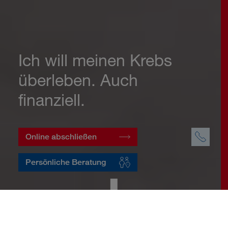
Ich will meinen Krebs
überleben. Auch
finanziell.
Online abschließen
Persönliche Beratung
Startseite
Vorsorge
Risikovorsorge
Krebsversicherung