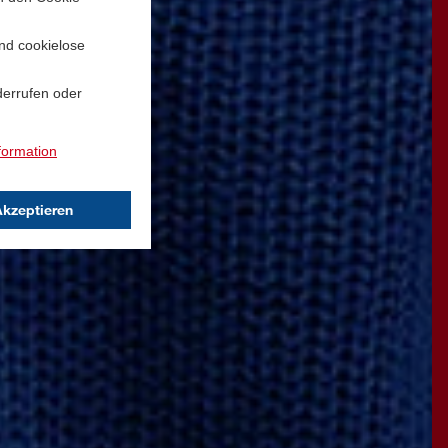
und cookielose
derrufen oder
formation
Akzeptieren