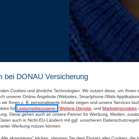
n bei DONAU Versicherung
nden Cookies und ähnliche Technologien. Wir nutzen diese, um Ihnen 
uch unserer Online-Angebote (Websites, Smartphone-/Web-Applikatione
wir Ihnen z. B. personalisierte Inhalte zeigen und unsere Services la
kies für
Leistungsbezogene-
,
Weitere-Dienste-
und
Marketingcookies
s
igung. Diese gehen auch an unsere Partner für Werbung, Medien, zusätz
 Daten auch in Nicht-EU-Ländern mit ggf. unsicheren Datenschutzregel
evanter Werbung nutzen können.
Alle akzeptieren" klicken, stimmen Sie dem Einsatz aller Cookies, die 