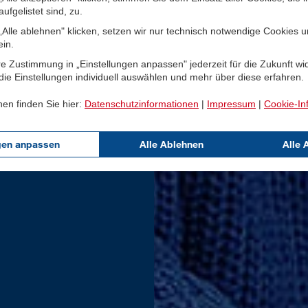
ufgelistet sind, zu.
Alle ablehnen" klicken, setzen wir nur technisch notwendige Cookies 
ein.
e Zustimmung in „Einstellungen anpassen" jederzeit für die Zukunft wi
ie Einstellungen individuell auswählen und mehr über diese erfahren.
nen finden Sie hier:
Datenschutzinformationen
|
Impressum
|
Cookie-In
gen anpassen
Alle Ablehnen
Alle 