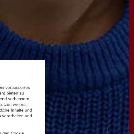
ein verbessertes
n) bieten zu
ufend verbessern
etzen wir erst
liche Inhalte und
n verarbeiten und
in den Cookie