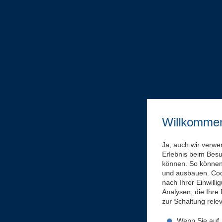
Willkomme
Ja, auch wir verwe
Erlebnis beim Bes
können. So können 
und ausbauen. Coo
nach Ihrer Einwill
Analysen, die Ihre
zur Schaltung rel
Wenn Sie auf „