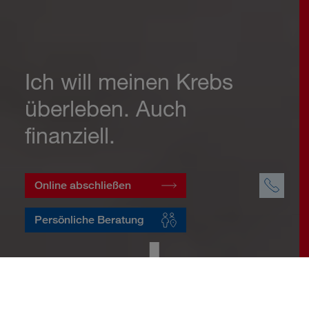
Ich will meinen Krebs
überleben. Auch
finanziell.
Online abschließen
Persönliche Beratung
Startseite
Vorsorge
Risikovorsorge
Krebsversicherung