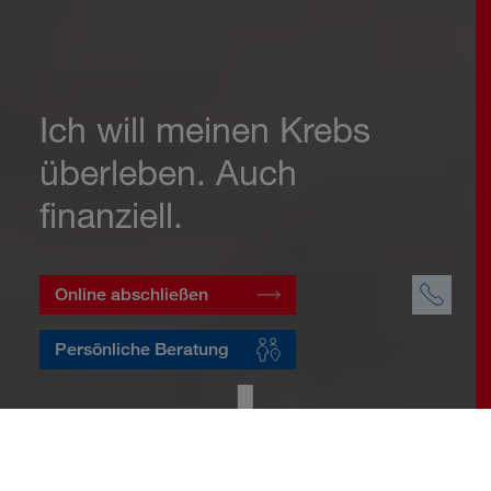
Ich will meinen Krebs
überleben. Auch
finanziell.
Online abschließen
Persönliche Beratung
Startseite
Vorsorge
Risikovorsorge
Krebsversicherung