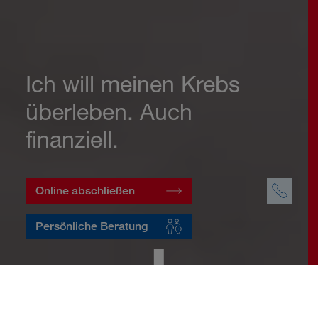
Ich will meinen Krebs
überleben. Auch
finanziell.
Online abschließen
Persönliche Beratung
Startseite
Vorsorge
Risikovorsorge
Krebsversicherung