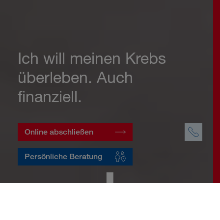
Ich will meinen Krebs
überleben. Auch
finanziell.
Online abschließen
Persönliche Beratung
Startseite
Vorsorge
Risikovorsorge
Krebsversicherung