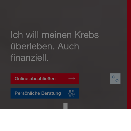
Ich will meinen Krebs
überleben. Auch
finanziell.
Online abschließen
Persönliche Beratung
Startseite
Vorsorge
Risikovorsorge
Krebsversicherung