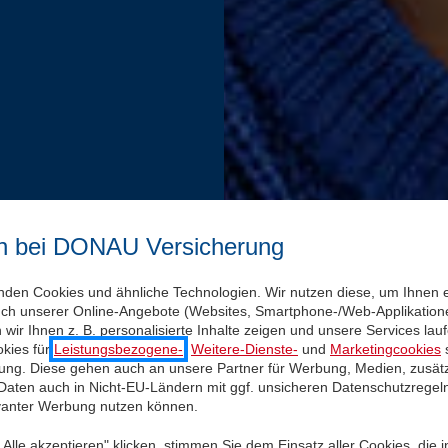
n bei DONAU Versicherung
nden Cookies und ähnliche Technologien. Wir nutzen diese, um Ihnen 
uch unserer Online-Angebote (Websites, Smartphone-/Web-Applikatione
wir Ihnen z. B. personalisierte Inhalte zeigen und unsere Services la
kies für
Leistungsbezogene-
,
Weitere-Dienste-
und
Marketingcookies
s
igung. Diese gehen auch an unsere Partner für Werbung, Medien, zusätz
 Daten auch in Nicht-EU-Ländern mit ggf. unsicheren Datenschutzregel
evanter Werbung nutzen können.
Alle akzeptieren" klicken, stimmen Sie dem Einsatz aller Cookies, die 