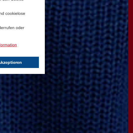
und cookielose
derrufen oder
formation
Akzeptieren