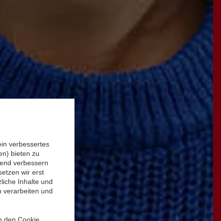
ein verbessertes
n) bieten zu
ufend verbessern
etzen wir erst
liche Inhalte und
n verarbeiten und
in den Cookie