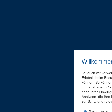
Willkomme
Ja, auch wir verwe
Erlebnis beim Bes
können. So können 
und ausbauen. Coo
nach Ihrer Einwill
Analysen, die Ihre
zur Schaltung rel
Wenn Sie auf „