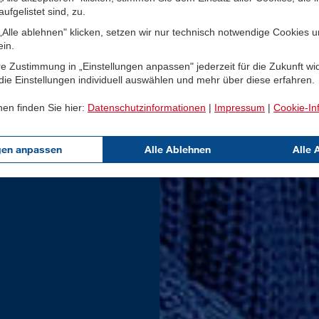
ufgelistet sind, zu.
Alle ablehnen" klicken, setzen wir nur technisch notwendige Cookies 
ein.
e Zustimmung in „Einstellungen anpassen" jederzeit für die Zukunft wi
ie Einstellungen individuell auswählen und mehr über diese erfahren.
nen finden Sie hier:
Datenschutzinformationen
|
Impressum
|
Cookie-In
gen anpassen
Alle Ablehnen
Alle 