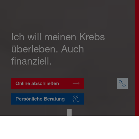
Ich will meinen Krebs
überleben. Auch
finanziell.
Online abschließen
Persönliche Beratung
Startseite
Vorsorge
Risikovorsorge
Krebsversicherung