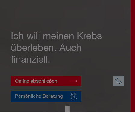
Ich will meinen Krebs
überleben. Auch
finanziell.
Online abschließen
Persönliche Beratung
Startseite
Vorsorge
Risikovorsorge
Krebsversicherung