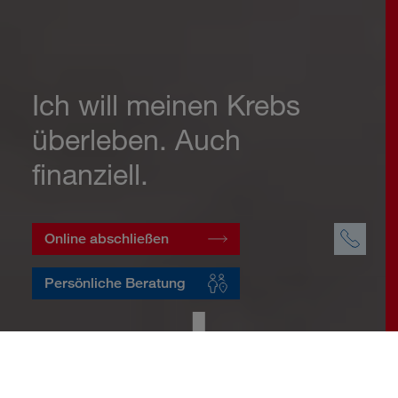
Ich will meinen Krebs
überleben. Auch
finanziell.
Online abschließen
Persönliche Beratung
Startseite
Vorsorge
Risikovorsorge
Krebsversicherung