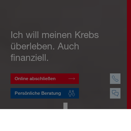
Ich will meinen Krebs
überleben. Auch
finanziell.
Online abschließen
Persönliche Beratung
Startseite
Vorsorge
Risikovorsorge
Krebsversicherung