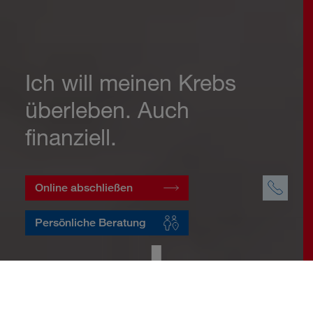
Ich will meinen Krebs
überleben. Auch
finanziell.
Online abschließen
Persönliche Beratung
Startseite
Vorsorge
Risikovorsorge
Krebsversicherung