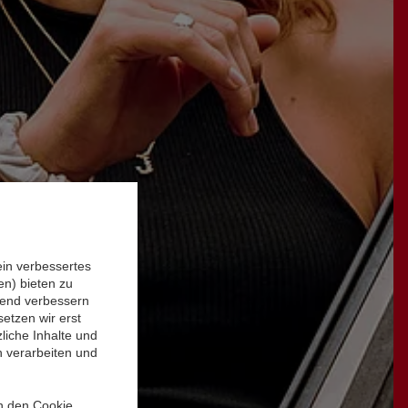
ein verbessertes
n) bieten zu
ufend verbessern
etzen wir erst
liche Inhalte und
n verarbeiten und
in den Cookie