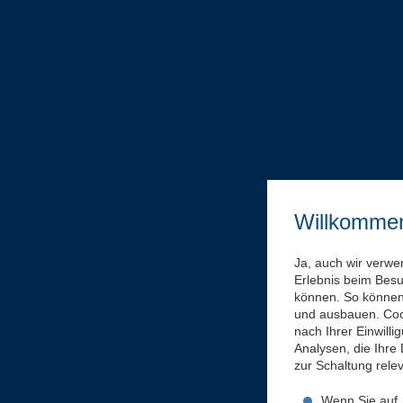
Willkomme
Ja, auch wir verwe
Erlebnis beim Bes
können. So können 
und ausbauen. Coo
nach Ihrer Einwill
Analysen, die Ihre
zur Schaltung rel
Wenn Sie auf „