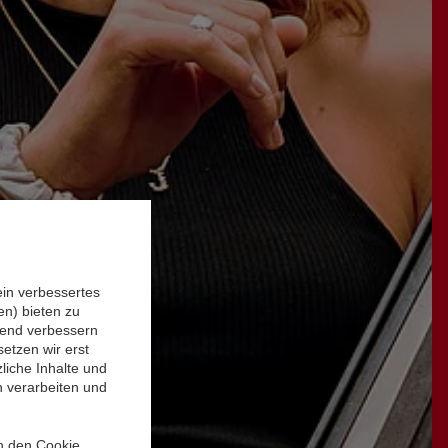
ein verbessertes
n) bieten zu
ufend verbessern
etzen wir erst
liche Inhalte und
n verarbeiten und
in den Cookie