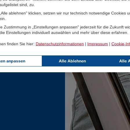
ufgelistet sind, zu.
Alle ablehnen" klicken, setzen wir nur technisch notwendige Cookies 
ein.
e Zustimmung in „Einstellungen anpassen" jederzeit für die Zukunft wi
ie Einstellungen individuell auswählen und mehr über diese erfahren.
nen finden Sie hier:
Datenschutzinformationen
|
Impressum
|
Cookie-In
gen anpassen
Alle Ablehnen
Alle 