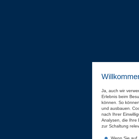
Willkomme
Ja, auch wir verwe
Erlebnis beim Bes
können. So können 
und ausbauen. Coo
nach Ihrer Einwill
Analysen, die Ihre
zur Schaltung rel
Wenn Sie auf „