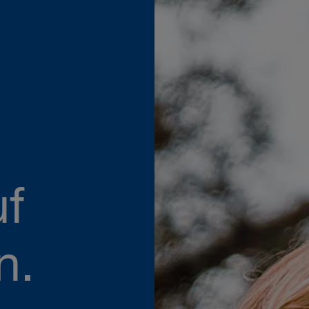
uf
n.