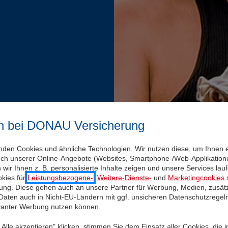
n bei DONAU Versicherung
nden Cookies und ähnliche Technologien. Wir nutzen diese, um Ihnen 
uch unserer Online-Angebote (Websites, Smartphone-/Web-Applikatione
wir Ihnen z. B. personalisierte Inhalte zeigen und unsere Services la
kies für
Leistungsbezogene-
,
Weitere-Dienste-
und
Marketingcookies
s
igung. Diese gehen auch an unsere Partner für Werbung, Medien, zusätz
 Daten auch in Nicht-EU-Ländern mit ggf. unsicheren Datenschutzregel
evanter Werbung nutzen können.
Alle akzeptieren" klicken, stimmen Sie dem Einsatz aller Cookies, die 