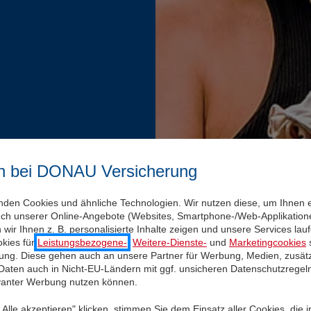
n bei DONAU Versicherung
nden Cookies und ähnliche Technologien. Wir nutzen diese, um Ihnen 
uch unserer Online-Angebote (Websites, Smartphone-/Web-Applikatione
wir Ihnen z. B. personalisierte Inhalte zeigen und unsere Services la
kies für
Leistungsbezogene-
,
Weitere-Dienste-
und
Marketingcookies
s
igung. Diese gehen auch an unsere Partner für Werbung, Medien, zusätz
 Daten auch in Nicht-EU-Ländern mit ggf. unsicheren Datenschutzregel
evanter Werbung nutzen können.
Alle akzeptieren" klicken, stimmen Sie dem Einsatz aller Cookies, die 