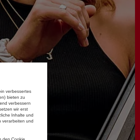
ein verbessertes
n) bieten zu
ufend verbessern
etzen wir erst
liche Inhalte und
n verarbeiten und
in den Cookie