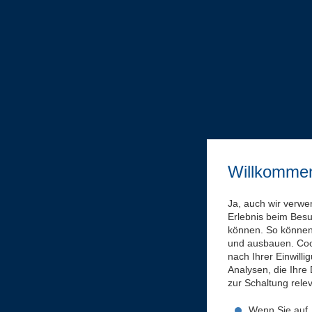
Willkomme
Ja, auch wir verwe
Erlebnis beim Bes
können. So können 
und ausbauen. Coo
nach Ihrer Einwill
Analysen, die Ihre
zur Schaltung rel
Wenn Sie auf „