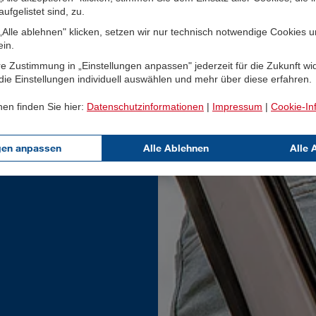
ufgelistet sind, zu.
Alle ablehnen" klicken, setzen wir nur technisch notwendige Cookies 
ein.
e Zustimmung in „Einstellungen anpassen" jederzeit für die Zukunft wi
ie Einstellungen individuell auswählen und mehr über diese erfahren.
nen finden Sie hier:
Datenschutzinformationen
|
Impressum
|
Cookie-In
gen anpassen
Alle Ablehnen
Alle 