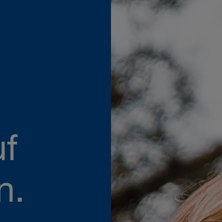
uf
n.