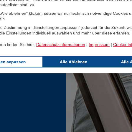
ufgelistet sind, zu.
Alle ablehnen" klicken, setzen wir nur technisch notwendige Cookies 
ein.
e Zustimmung in „Einstellungen anpassen" jederzeit für die Zukunft wi
ie Einstellungen individuell auswählen und mehr über diese erfahren.
nen finden Sie hier:
Datenschutzinformationen
|
Impressum
|
Cookie-In
gen anpassen
Alle Ablehnen
Alle 