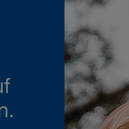
uf
n.