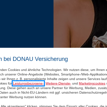
n bei DONAU Versicherung
nden Cookies und ähnliche Technologien. Wir nutzen diese, um Ihnen 
uch unserer Online-Angebote (Websites, Smartphone-/Web-Applikatione
wir Ihnen z. B. personalisierte Inhalte zeigen und unsere Services la
kies für
Leistungsbezogene-
,
Weitere-Dienste-
und
Marketingcookies
s
igung. Diese gehen auch an unsere Partner für Werbung, Medien, zusätz
 Daten auch in Nicht-EU-Ländern mit ggf. unsicheren Datenschutzregel
evanter Werbung nutzen können.
Alle akzeptieren" klicken, stimmen Sie dem Einsatz aller Cookies, die 