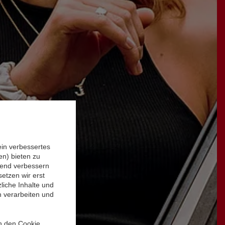
ein verbessertes
n) bieten zu
ufend verbessern
etzen wir erst
liche Inhalte und
n verarbeiten und
in den Cookie