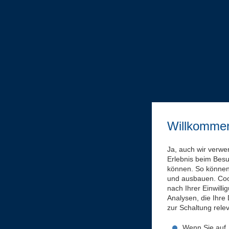
Willkomme
Ja, auch wir verwe
Erlebnis beim Bes
können. So können 
und ausbauen. Coo
nach Ihrer Einwill
Analysen, die Ihre
zur Schaltung rel
Wenn Sie auf „