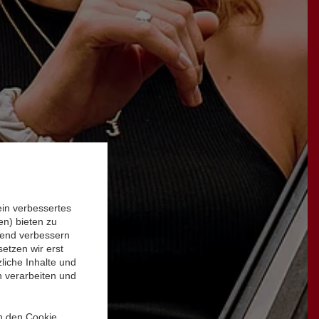
ein verbessertes
n) bieten zu
ufend verbessern
etzen wir erst
liche Inhalte und
n verarbeiten und
in den Cookie