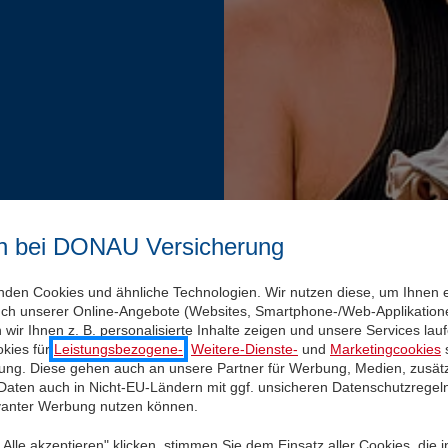
n bei DONAU Versicherung
nden Cookies und ähnliche Technologien. Wir nutzen diese, um Ihnen 
uch unserer Online-Angebote (Websites, Smartphone-/Web-Applikatione
wir Ihnen z. B. personalisierte Inhalte zeigen und unsere Services la
kies für
Leistungsbezogene-
,
Weitere-Dienste-
und
Marketingcookies
s
igung. Diese gehen auch an unsere Partner für Werbung, Medien, zusätz
 Daten auch in Nicht-EU-Ländern mit ggf. unsicheren Datenschutzregel
evanter Werbung nutzen können.
Alle akzeptieren" klicken, stimmen Sie dem Einsatz aller Cookies, die 