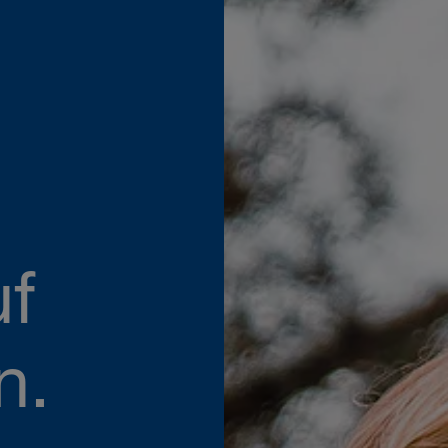
uf
n.