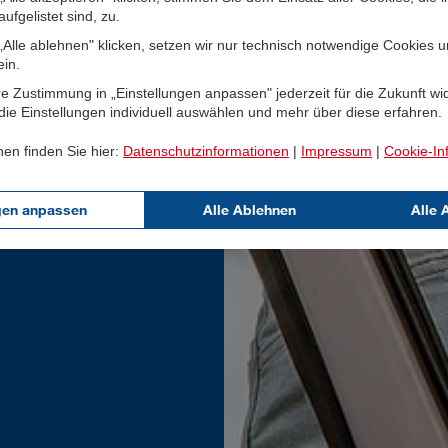
ufgelistet sind, zu.
Alle ablehnen" klicken, setzen wir nur technisch notwendige Cookies 
ein.
e Zustimmung in „Einstellungen anpassen" jederzeit für die Zukunft wi
ie Einstellungen individuell auswählen und mehr über diese erfahren.
nen finden Sie hier:
Datenschutzinformationen
|
Impressum
|
Cookie-In
gen anpassen
Alle Ablehnen
Alle 