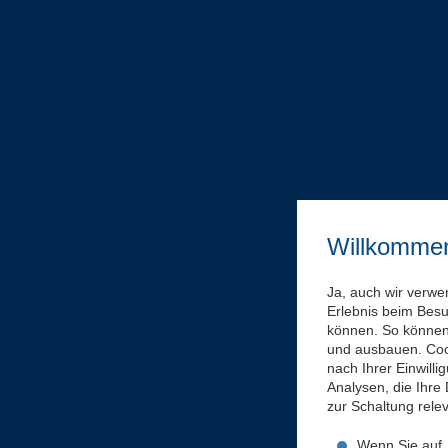
Willkomme
Ja, auch wir verwe
Erlebnis beim Bes
können. So können 
und ausbauen. Coo
nach Ihrer Einwill
Analysen, die Ihre
zur Schaltung rel
Wenn Sie auf „