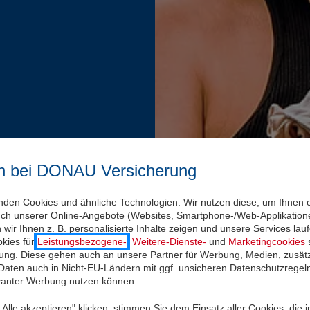
n bei DONAU Versicherung
nden Cookies und ähnliche Technologien. Wir nutzen diese, um Ihnen 
uch unserer Online-Angebote (Websites, Smartphone-/Web-Applikatione
wir Ihnen z. B. personalisierte Inhalte zeigen und unsere Services la
kies für
Leistungsbezogene-
,
Weitere-Dienste-
und
Marketingcookies
s
igung. Diese gehen auch an unsere Partner für Werbung, Medien, zusätz
 Daten auch in Nicht-EU-Ländern mit ggf. unsicheren Datenschutzregel
evanter Werbung nutzen können.
Alle akzeptieren" klicken, stimmen Sie dem Einsatz aller Cookies, die 