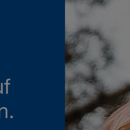
uf
n.