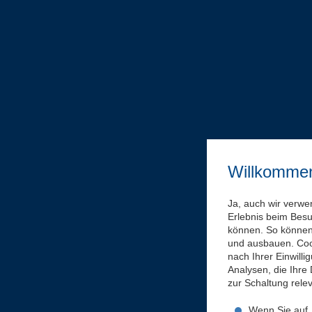
Willkomme
Ja, auch wir verwe
Erlebnis beim Bes
können. So können 
und ausbauen. Coo
nach Ihrer Einwill
Analysen, die Ihre
zur Schaltung rel
Wenn Sie auf „