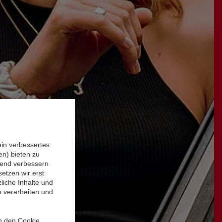
ein verbessertes
n) bieten zu
ufend verbessern
etzen wir erst
liche Inhalte und
n verarbeiten und
in den Cookie