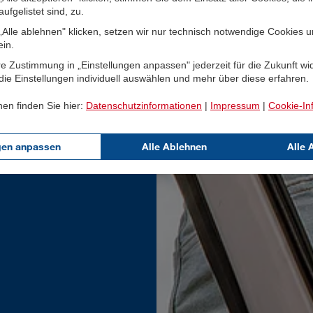
ufgelistet sind, zu.
Alle ablehnen" klicken, setzen wir nur technisch notwendige Cookies 
ein.
e Zustimmung in „Einstellungen anpassen" jederzeit für die Zukunft wi
ie Einstellungen individuell auswählen und mehr über diese erfahren.
nen finden Sie hier:
Datenschutzinformationen
|
Impressum
|
Cookie-In
gen anpassen
Alle Ablehnen
Alle 