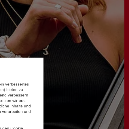
ein verbessertes
n) bieten zu
ufend verbessern
etzen wir erst
liche Inhalte und
n verarbeiten und
in den Cookie