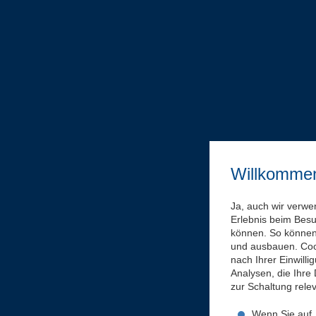
Willkomme
Ja, auch wir verwe
Erlebnis beim Bes
können. So können 
und ausbauen. Coo
nach Ihrer Einwill
Analysen, die Ihre
zur Schaltung rel
Wenn Sie auf „