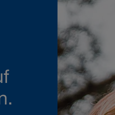
uf
n.