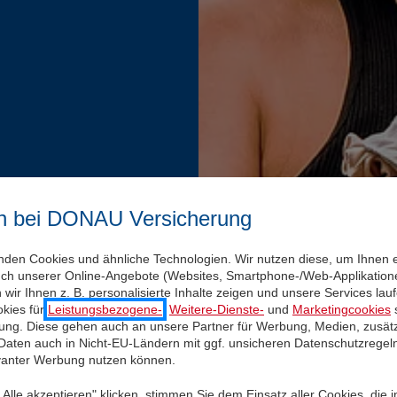
n bei DONAU Versicherung
nden Cookies und ähnliche Technologien. Wir nutzen diese, um Ihnen 
uch unserer Online-Angebote (Websites, Smartphone-/Web-Applikatione
wir Ihnen z. B. personalisierte Inhalte zeigen und unsere Services la
kies für
Leistungsbezogene-
,
Weitere-Dienste-
und
Marketingcookies
s
igung. Diese gehen auch an unsere Partner für Werbung, Medien, zusätz
 Daten auch in Nicht-EU-Ländern mit ggf. unsicheren Datenschutzregel
evanter Werbung nutzen können.
Alle akzeptieren" klicken, stimmen Sie dem Einsatz aller Cookies, die 