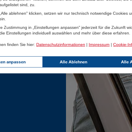
ufgelistet sind, zu.
Alle ablehnen" klicken, setzen wir nur technisch notwendige Cookies 
ein.
e Zustimmung in „Einstellungen anpassen" jederzeit für die Zukunft wi
ie Einstellungen individuell auswählen und mehr über diese erfahren.
nen finden Sie hier:
Datenschutzinformationen
|
Impressum
|
Cookie-In
gen anpassen
Alle Ablehnen
Alle 