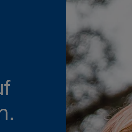
uf
n.