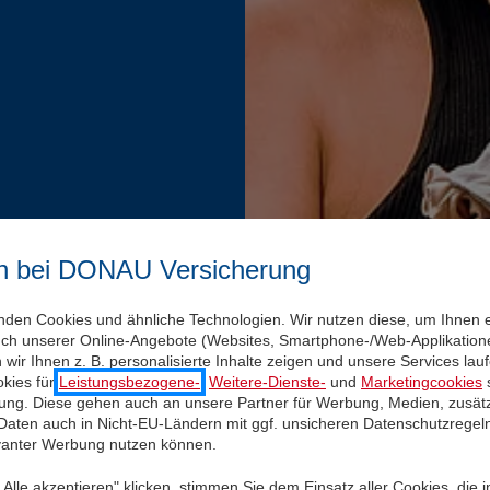
n bei DONAU Versicherung
nden Cookies und ähnliche Technologien. Wir nutzen diese, um Ihnen 
uch unserer Online-Angebote (Websites, Smartphone-/Web-Applikatione
wir Ihnen z. B. personalisierte Inhalte zeigen und unsere Services la
kies für
Leistungsbezogene-
,
Weitere-Dienste-
und
Marketingcookies
s
igung. Diese gehen auch an unsere Partner für Werbung, Medien, zusätz
 Daten auch in Nicht-EU-Ländern mit ggf. unsicheren Datenschutzregel
evanter Werbung nutzen können.
Alle akzeptieren" klicken, stimmen Sie dem Einsatz aller Cookies, die 