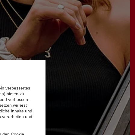
ein verbessertes
n) bieten zu
ufend verbessern
etzen wir erst
liche Inhalte und
n verarbeiten und
in den Cookie