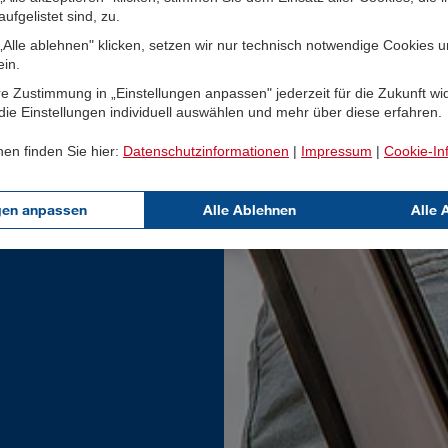
ufgelistet sind, zu.
Alle ablehnen" klicken, setzen wir nur technisch notwendige Cookies 
ein.
e Zustimmung in „Einstellungen anpassen" jederzeit für die Zukunft wi
ie Einstellungen individuell auswählen und mehr über diese erfahren.
nen finden Sie hier:
Datenschutzinformationen
|
Impressum
|
Cookie-In
gen anpassen
Alle Ablehnen
Alle 