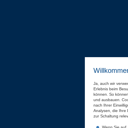
Willkomme
Ja, auch wir verwe
Erlebnis beim Bes
können. So können 
und ausbauen. Coo
nach Ihrer Einwill
Analysen, die Ihre
zur Schaltung rel
Wenn Sie auf „