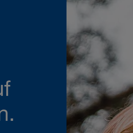
uf
n.