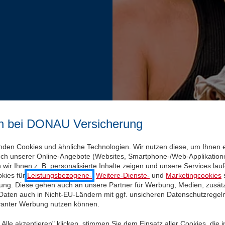
n bei DONAU Versicherung
nden Cookies und ähnliche Technologien. Wir nutzen diese, um Ihnen 
uch unserer Online-Angebote (Websites, Smartphone-/Web-Applikatione
wir Ihnen z. B. personalisierte Inhalte zeigen und unsere Services la
kies für
Leistungsbezogene-
,
Weitere-Dienste-
und
Marketingcookies
s
igung. Diese gehen auch an unsere Partner für Werbung, Medien, zusätz
 Daten auch in Nicht-EU-Ländern mit ggf. unsicheren Datenschutzregel
evanter Werbung nutzen können.
Alle akzeptieren" klicken, stimmen Sie dem Einsatz aller Cookies, die 