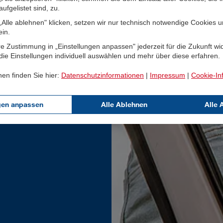
ufgelistet sind, zu.
Alle ablehnen" klicken, setzen wir nur technisch notwendige Cookies 
ein.
e Zustimmung in „Einstellungen anpassen" jederzeit für die Zukunft wi
ie Einstellungen individuell auswählen und mehr über diese erfahren.
nen finden Sie hier:
Datenschutzinformationen
|
Impressum
|
Cookie-In
gen anpassen
Alle Ablehnen
Alle 