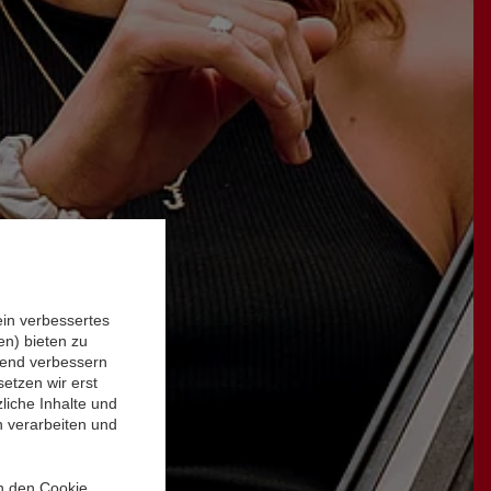
ein verbessertes
n) bieten zu
ufend verbessern
etzen wir erst
liche Inhalte und
n verarbeiten und
in den Cookie