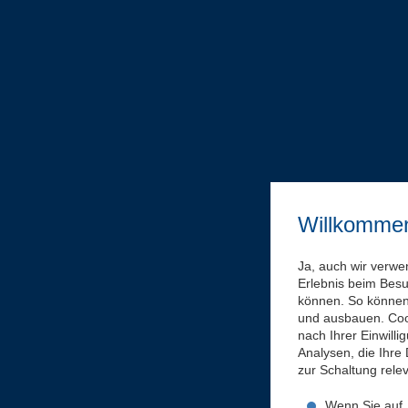
Willkomme
Ja, auch wir verwe
Erlebnis beim Bes
können. So können 
und ausbauen. Coo
nach Ihrer Einwill
Analysen, die Ihre
zur Schaltung rel
Wenn Sie auf „