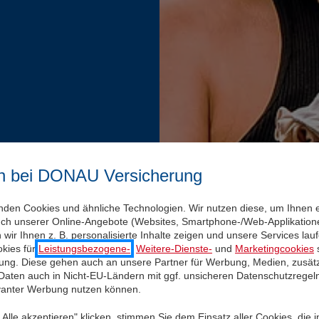
n bei DONAU Versicherung
nden Cookies und ähnliche Technologien. Wir nutzen diese, um Ihnen 
uch unserer Online-Angebote (Websites, Smartphone-/Web-Applikatione
wir Ihnen z. B. personalisierte Inhalte zeigen und unsere Services la
kies für
Leistungsbezogene-
,
Weitere-Dienste-
und
Marketingcookies
s
igung. Diese gehen auch an unsere Partner für Werbung, Medien, zusätz
 Daten auch in Nicht-EU-Ländern mit ggf. unsicheren Datenschutzregel
evanter Werbung nutzen können.
Alle akzeptieren" klicken, stimmen Sie dem Einsatz aller Cookies, die 