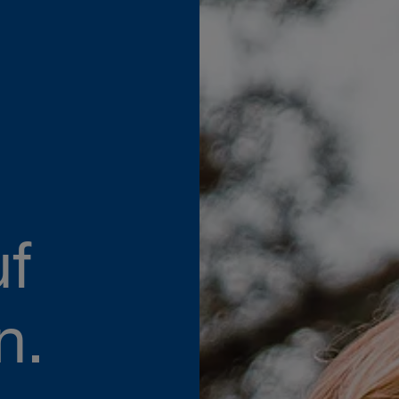
uf
n.