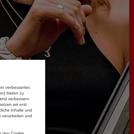
ein verbessertes
n) bieten zu
ufend verbessern
etzen wir erst
liche Inhalte und
n verarbeiten und
in den Cookie