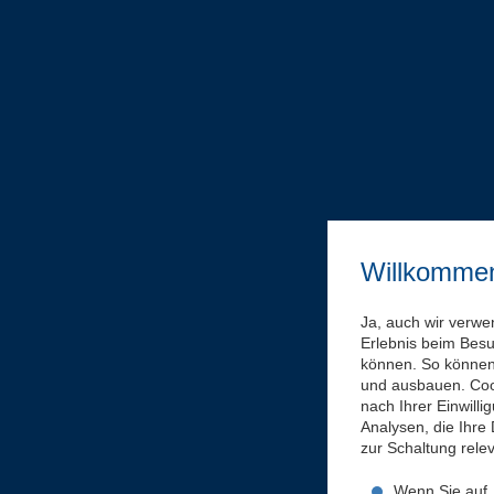
Willkomme
Ja, auch wir verwe
Erlebnis beim Bes
können. So können 
und ausbauen. Coo
nach Ihrer Einwill
Analysen, die Ihre
zur Schaltung rel
Wenn Sie auf „