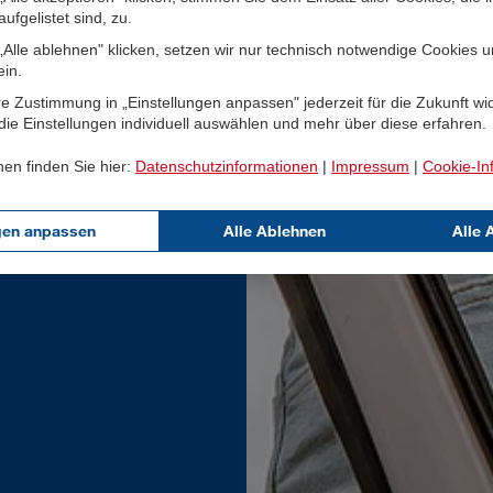
ufgelistet sind, zu.
Alle ablehnen" klicken, setzen wir nur technisch notwendige Cookies 
ein.
e Zustimmung in „Einstellungen anpassen" jederzeit für die Zukunft wi
ie Einstellungen individuell auswählen und mehr über diese erfahren.
nen finden Sie hier:
Datenschutzinformationen
|
Impressum
|
Cookie-In
gen anpassen
Alle Ablehnen
Alle 