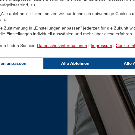
ufgelistet sind, zu.
Alle ablehnen" klicken, setzen wir nur technisch notwendige Cookies 
ein.
e Zustimmung in „Einstellungen anpassen" jederzeit für die Zukunft wi
ie Einstellungen individuell auswählen und mehr über diese erfahren.
nen finden Sie hier:
Datenschutzinformationen
|
Impressum
|
Cookie-In
gen anpassen
Alle Ablehnen
Alle 