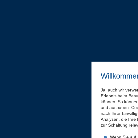
Willkomme
Ja, auch wir verwe
Erlebnis beim Bes
können. So können 
und ausbauen. Coo
nach Ihrer Einwill
Analysen, die Ihre
zur Schaltung rel
Wenn Sie auf „