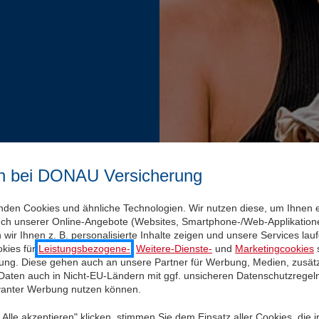
n bei DONAU Versicherung
nden Cookies und ähnliche Technologien. Wir nutzen diese, um Ihnen 
uch unserer Online-Angebote (Websites, Smartphone-/Web-Applikatione
wir Ihnen z. B. personalisierte Inhalte zeigen und unsere Services la
kies für
Leistungsbezogene-
,
Weitere-Dienste-
und
Marketingcookies
s
igung. Diese gehen auch an unsere Partner für Werbung, Medien, zusätz
 Daten auch in Nicht-EU-Ländern mit ggf. unsicheren Datenschutzregel
evanter Werbung nutzen können.
Alle akzeptieren" klicken, stimmen Sie dem Einsatz aller Cookies, die 