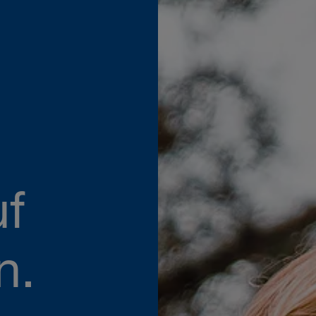
uf
n.