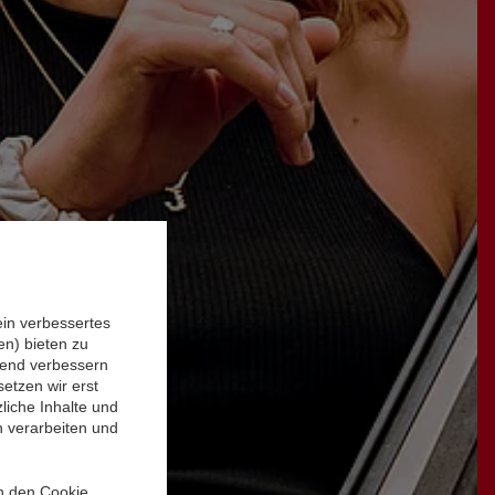
ein verbessertes
n) bieten zu
ufend verbessern
etzen wir erst
liche Inhalte und
n verarbeiten und
in den Cookie