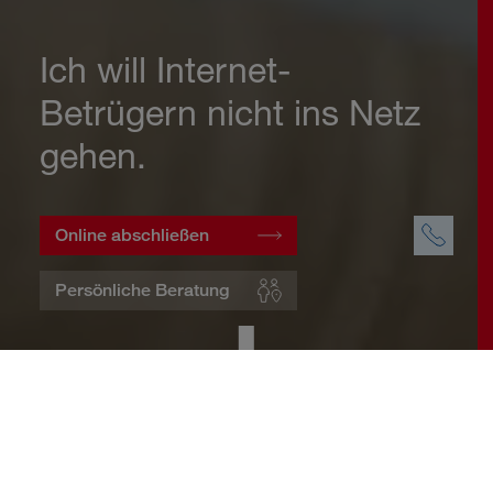
Ich will Internet-
Betrügern nicht ins Netz
gehen.
Online abschließen
Persönliche Beratung
Startseite
Wohnen
Cyberversicherung
Warum eine Cyberversicherung?