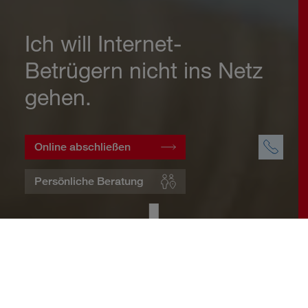
Ich will Internet-
Betrügern nicht ins Netz
gehen.
Online abschließen
Persönliche Beratung
Startseite
Wohnen
Cyberversicherung
Warum eine Cyberversicherung?