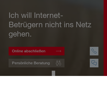
Ich will Internet-
Betrügern nicht ins Netz
gehen.
Online abschließen
Persönliche Beratung
Startseite
Wohnen
Cyberversicherung
Warum eine Cyberversicherung?