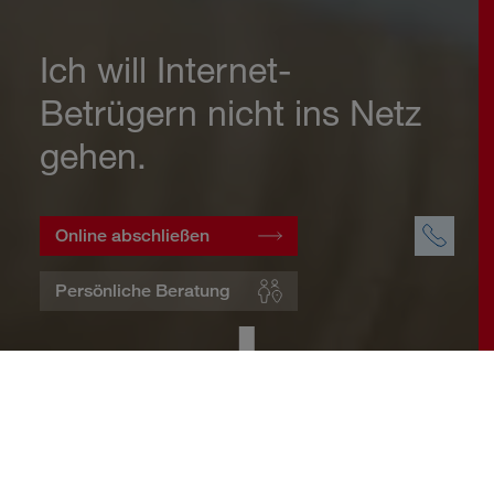
Ich will Internet-
Betrügern nicht ins Netz
gehen.
Online abschließen
Persönliche Beratung
Startseite
Wohnen
Cyberversicherung
Warum eine Cyberversicherung?