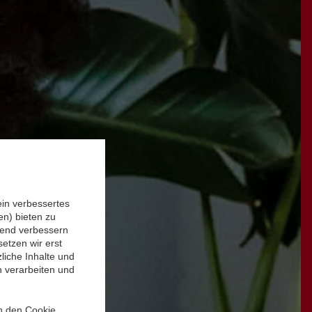
ein verbessertes
n) bieten zu
ufend verbessern
etzen wir erst
liche Inhalte und
n verarbeiten und
in den Cookie