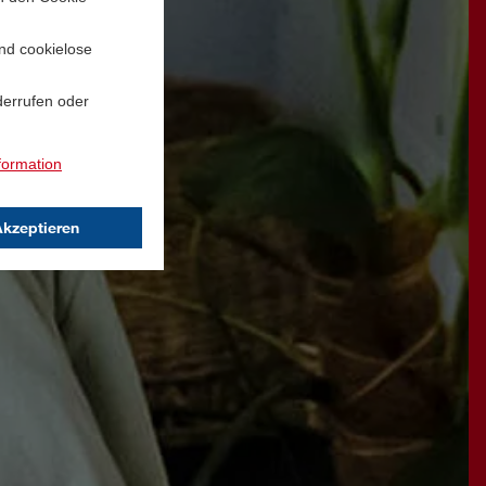
und cookielose
derrufen oder
formation
Akzeptieren