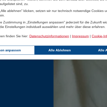
ufgelistet sind, zu.
Alle ablehnen" klicken, setzen wir nur technisch notwendige Cookies 
ein.
e Zustimmung in „Einstellungen anpassen" jederzeit für die Zukunft wi
ie Einstellungen individuell auswählen und mehr über diese erfahren.
nen finden Sie hier:
Datenschutzinformationen
|
Impressum
|
Cookie-In
gen anpassen
Alle Ablehnen
Alle 