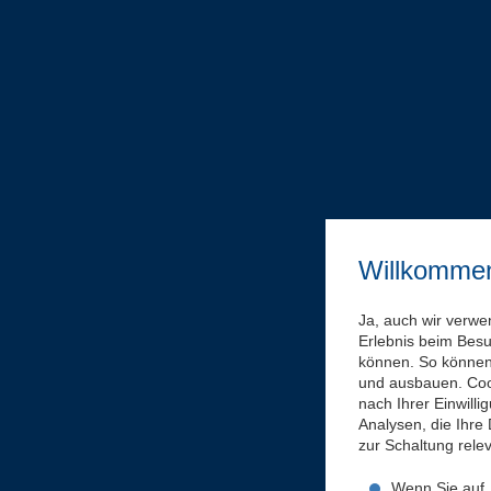
Willkomme
Ja, auch wir verwe
Erlebnis beim Bes
können. So können 
und ausbauen. Coo
nach Ihrer Einwill
Analysen, die Ihre
zur Schaltung rel
Wenn Sie auf „