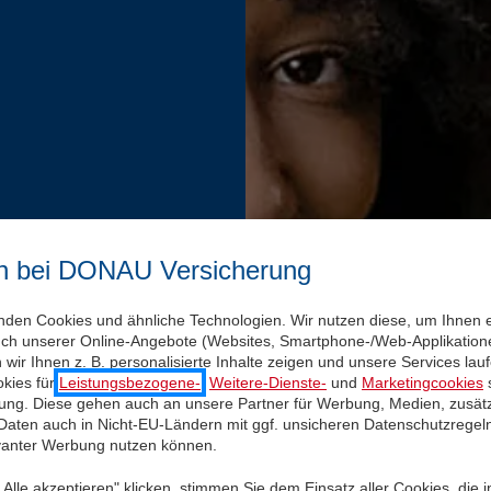
n bei DONAU Versicherung
nden Cookies und ähnliche Technologien. Wir nutzen diese, um Ihnen 
uch unserer Online-Angebote (Websites, Smartphone-/Web-Applikatione
wir Ihnen z. B. personalisierte Inhalte zeigen und unsere Services la
kies für
Leistungsbezogene-
,
Weitere-Dienste-
und
Marketingcookies
s
igung. Diese gehen auch an unsere Partner für Werbung, Medien, zusätz
 Daten auch in Nicht-EU-Ländern mit ggf. unsicheren Datenschutzregel
evanter Werbung nutzen können.
Alle akzeptieren" klicken, stimmen Sie dem Einsatz aller Cookies, die 