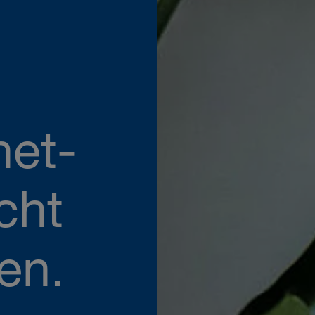
net-
cht
en.