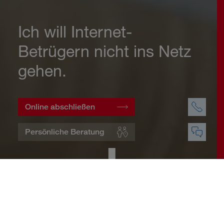
Ich will Internet-
Betrügern nicht ins Netz
gehen.
Online abschließen
Persönliche Beratung
Startseite
Wohnen
Cyberversicherung
Warum eine Cyberversicherung?