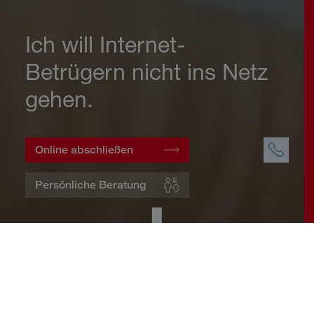
Ich will Internet-
Betrügern nicht ins Netz
gehen.
Online abschließen
Persönliche Beratung
Startseite
Wohnen
Cyberversicherung
Warum eine Cyberversicherung?