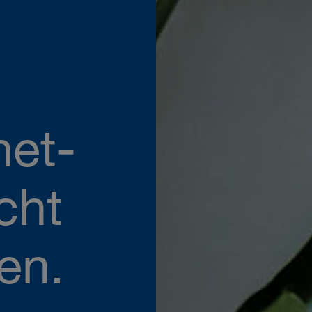
net-
cht
en.