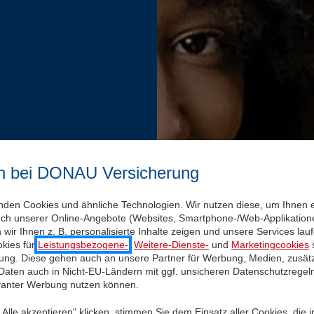
n bei DONAU Versicherung
nden Cookies und ähnliche Technologien. Wir nutzen diese, um Ihnen 
uch unserer Online-Angebote (Websites, Smartphone-/Web-Applikatione
wir Ihnen z. B. personalisierte Inhalte zeigen und unsere Services la
kies für
Leistungsbezogene-
,
Weitere-Dienste-
und
Marketingcookies
s
igung. Diese gehen auch an unsere Partner für Werbung, Medien, zusätz
 Daten auch in Nicht-EU-Ländern mit ggf. unsicheren Datenschutzregel
evanter Werbung nutzen können.
Alle akzeptieren" klicken, stimmen Sie dem Einsatz aller Cookies, die 