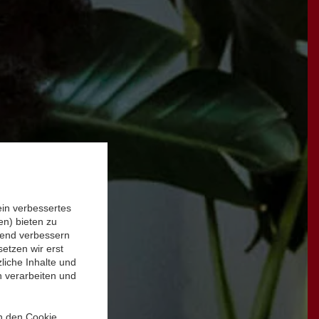
ein verbessertes
n) bieten zu
ufend verbessern
etzen wir erst
liche Inhalte und
n verarbeiten und
in den Cookie