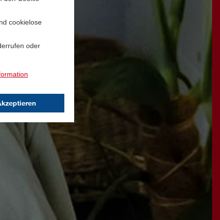
und cookielose
derrufen oder
formation
Akzeptieren