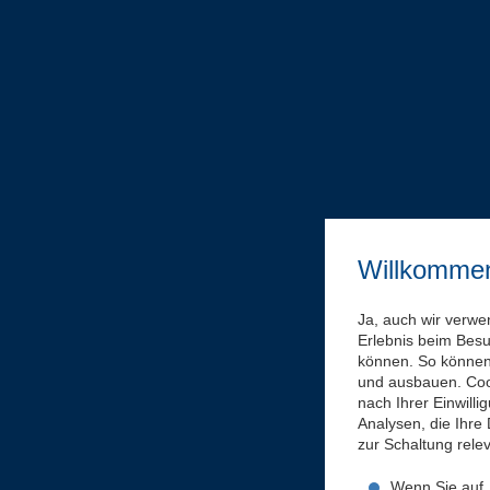
Willkomme
Ja, auch wir verwe
Erlebnis beim Bes
können. So können 
und ausbauen. Coo
nach Ihrer Einwill
Analysen, die Ihre
zur Schaltung rel
Wenn Sie auf „