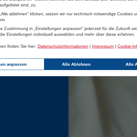
ufgelistet sind, zu.
Alle ablehnen" klicken, setzen wir nur technisch notwendige Cookies 
ein.
e Zustimmung in „Einstellungen anpassen" jederzeit für die Zukunft wi
ie Einstellungen individuell auswählen und mehr über diese erfahren.
nen finden Sie hier:
Datenschutzinformationen
|
Impressum
|
Cookie-In
gen anpassen
Alle Ablehnen
Alle 