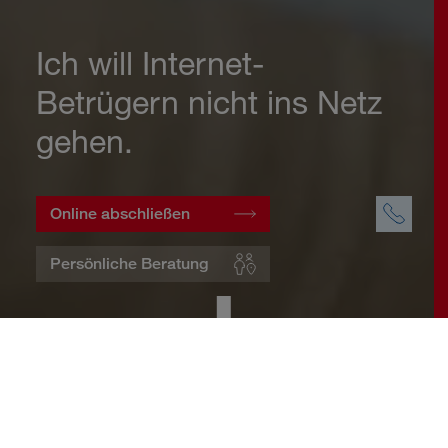
Ich will Internet-
Betrügern nicht ins Netz
gehen.
Online abschließen
Persönliche Beratung
Startseite
Wohnen
Cyberversicherung
Warum eine Cyberversicherung?