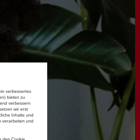
ein verbessertes
n) bieten zu
ufend verbessern
etzen wir erst
liche Inhalte und
n verarbeiten und
in den Cookie