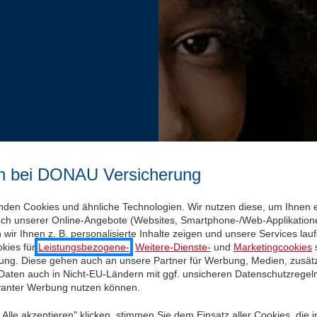
n bei DONAU Versicherung
nden Cookies und ähnliche Technologien. Wir nutzen diese, um Ihnen 
uch unserer Online-Angebote (Websites, Smartphone-/Web-Applikatione
wir Ihnen z. B. personalisierte Inhalte zeigen und unsere Services la
kies für
Leistungsbezogene-
,
Weitere-Dienste-
und
Marketingcookies
s
igung. Diese gehen auch an unsere Partner für Werbung, Medien, zusätz
 Daten auch in Nicht-EU-Ländern mit ggf. unsicheren Datenschutzregel
evanter Werbung nutzen können.
Alle akzeptieren" klicken, stimmen Sie dem Einsatz aller Cookies, die 