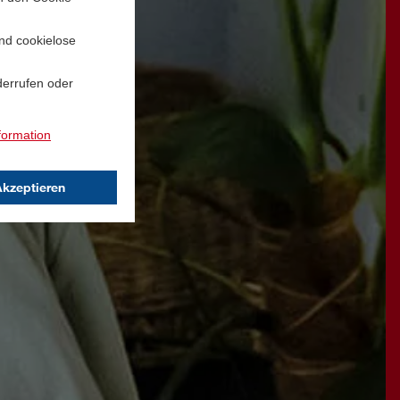
und cookielose
derrufen oder
formation
Akzeptieren