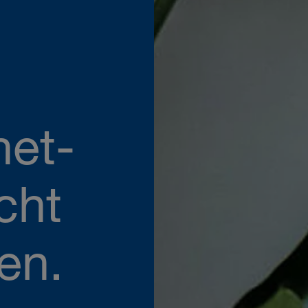
net-
cht
en.