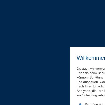
Willkomme
Ja, auch wir verwe
Erlebnis beim Bes
können. So können 
und ausbauen. Coo
nach Ihrer Einwill
Analysen, die Ihre
zur Schaltung rel
Wenn Sie auf „