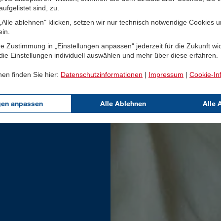
ufgelistet sind, zu.
Alle ablehnen" klicken, setzen wir nur technisch notwendige Cookies 
ein.
e Zustimmung in „Einstellungen anpassen" jederzeit für die Zukunft wi
ie Einstellungen individuell auswählen und mehr über diese erfahren.
nen finden Sie hier:
Datenschutzinformationen
|
Impressum
|
Cookie-In
gen anpassen
Alle Ablehnen
Alle 