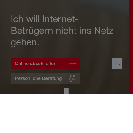
Ich will Internet-
Betrügern nicht ins Netz
gehen.
Online abschließen
Persönliche Beratung
Startseite
Wohnen
Cyberversicherung
Warum eine Cyberversicherung?