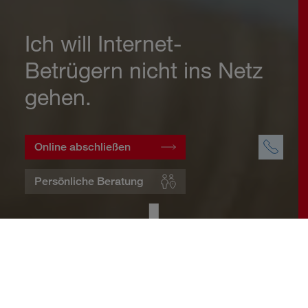
Ich will Internet-
Betrügern nicht ins Netz
gehen.
Online abschließen
Persönliche Beratung
Startseite
Wohnen
Cyberversicherung
Warum eine Cyberversicherung?