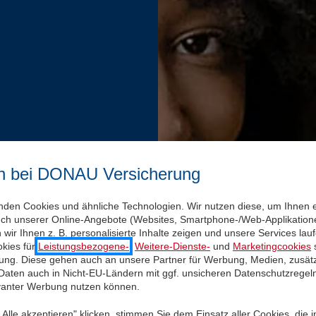
n bei DONAU Versicherung
nden Cookies und ähnliche Technologien. Wir nutzen diese, um Ihnen 
uch unserer Online-Angebote (Websites, Smartphone-/Web-Applikatione
wir Ihnen z. B. personalisierte Inhalte zeigen und unsere Services la
kies für
Leistungsbezogene-
,
Weitere-Dienste-
und
Marketingcookies
s
igung. Diese gehen auch an unsere Partner für Werbung, Medien, zusätz
 Daten auch in Nicht-EU-Ländern mit ggf. unsicheren Datenschutzregel
evanter Werbung nutzen können.
Alle akzeptieren" klicken, stimmen Sie dem Einsatz aller Cookies, die 