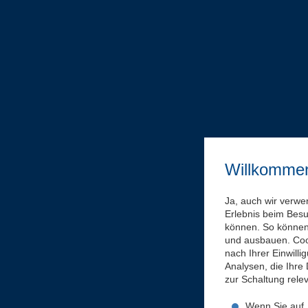
Willkomme
Ja, auch wir verwe
Erlebnis beim Bes
können. So können 
und ausbauen. Coo
nach Ihrer Einwill
Analysen, die Ihre
zur Schaltung rel
Wenn Sie auf „