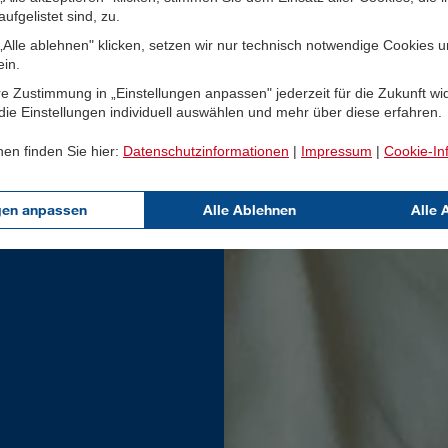
ufgelistet sind, zu.
Alle ablehnen" klicken, setzen wir nur technisch notwendige Cookies 
ein.
e Zustimmung in „Einstellungen anpassen" jederzeit für die Zukunft wi
ie Einstellungen individuell auswählen und mehr über diese erfahren.
nen finden Sie hier:
Datenschutzinformationen
|
Impressum
|
Cookie-In
gen anpassen
Alle Ablehnen
Alle 