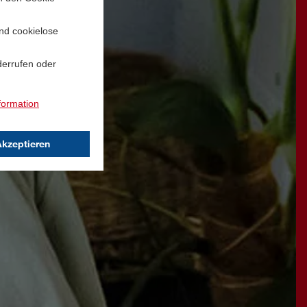
und cookielose
derrufen oder
formation
Akzeptieren