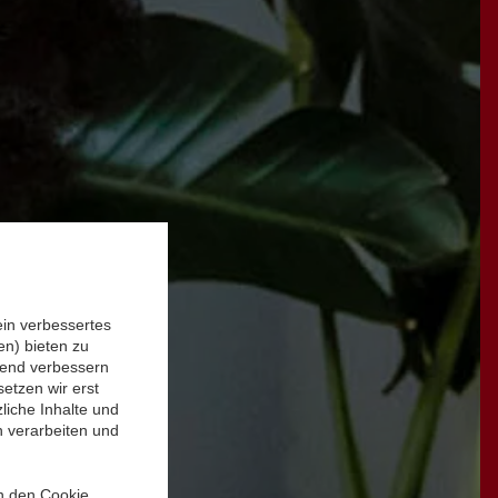
ein verbessertes
n) bieten zu
ufend verbessern
etzen wir erst
liche Inhalte und
n verarbeiten und
in den Cookie