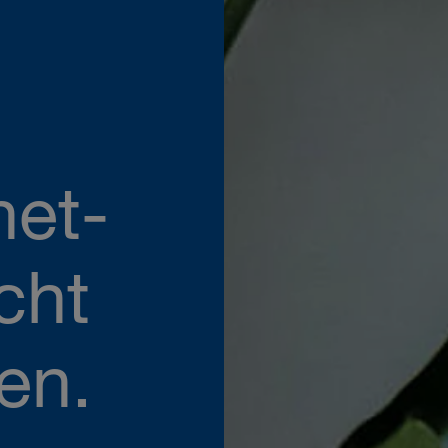
net-
cht
en.