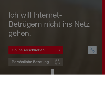
Ich will Internet-
Betrügern nicht ins Netz
gehen.
Online abschließen
Persönliche Beratung
Startseite
Wohnen
Cyberversicherung
Warum eine Cyberversicherung?